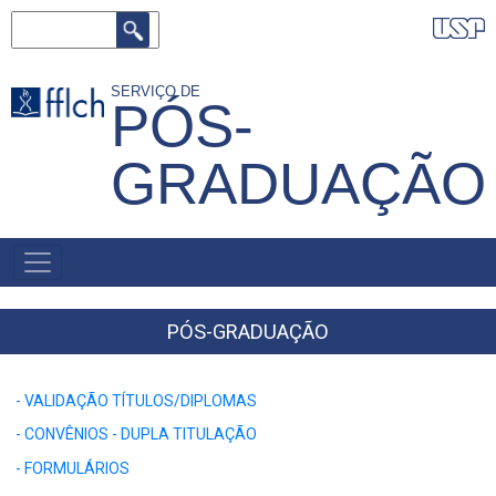
Pular
Buscar
para
o
SERVIÇO DE
PÓS-
conteúdo
principal
GRADUAÇÃO
NAVEGAÇÃO
PRINCIPAL
PÓS-GRADUAÇÃO
- VALIDAÇÃO TÍTULOS/DIPLOMAS
- CONVÊNIOS - DUPLA TITULAÇÃO
- FORMULÁRIOS